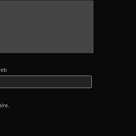
web
ire.