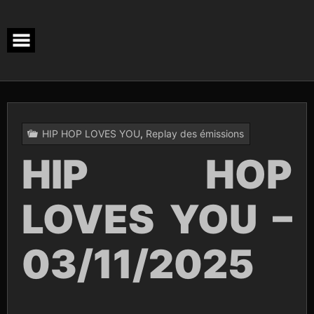
Skip
to
content
HIP HOP LOVES YOU
,
Replay des émissions
HIP HOP
LOVES YOU –
03/11/2025