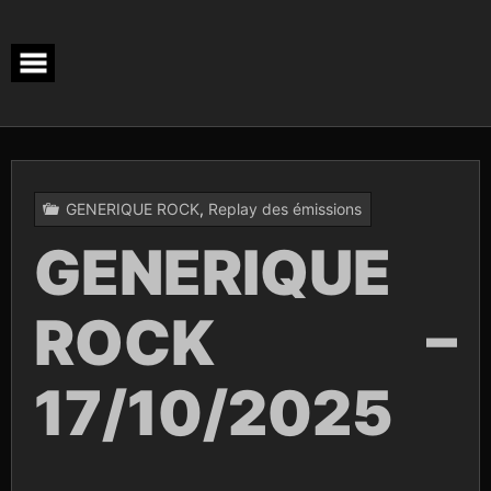
Skip
to
content
GENERIQUE ROCK
,
Replay des émissions
GENERIQUE
ROCK –
17/10/2025