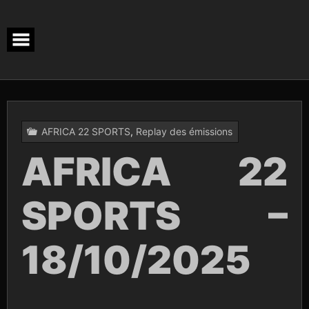
Skip
to
content
AFRICA 22 SPORTS
,
Replay des émissions
AFRICA 22
SPORTS –
18/10/2025