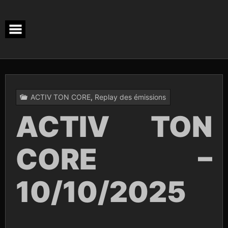
Skip
to
content
ACTIV TON CORE
,
Replay des émissions
ACTIV TON
CORE –
10/10/2025