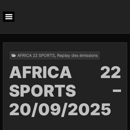
Skip
to
content
AFRICA 22 SPORTS
,
Replay des émissions
AFRICA 22
SPORTS –
20/09/2025