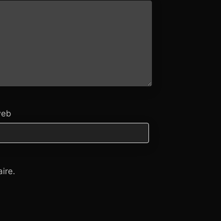
web
ire.