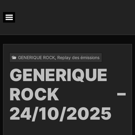
Skip
to
content
GENERIQUE ROCK
,
Replay des émissions
GENERIQUE
ROCK –
24/10/2025